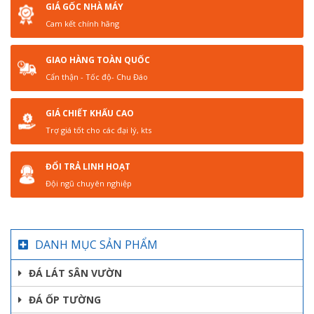
GIÁ GỐC NHÀ MÁY
Cam kết chính hãng
GIAO HÀNG TOÀN QUỐC
Cẩn thận - Tốc độ- Chu Đáo
GIÁ CHIẾT KHẤU CAO
Trợ giá tốt cho các đại lý, kts
ĐỔI TRẢ LINH HOẠT
Đội ngũ chuyên nghiệp
DANH MỤC SẢN PHẨM
ĐÁ LÁT SÂN VƯỜN
ĐÁ ỐP TƯỜNG