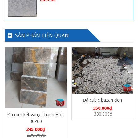
SẢN PHẨM LIÊN QUAN
Đá cubic bazan đen
350.000
₫
380.000
₫
Đá ram kết vàng Thanh Hóa
30×60
245.000
₫
280.000
₫