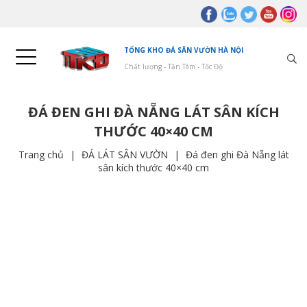
TỔNG KHO ĐÁ SÂN VƯỜN HÀ NỘI
Chất lượng - Tận Tâm - Tốc Độ
ĐÁ ĐEN GHI ĐÀ NẴNG LÁT SÂN KÍCH
THƯỚC 40×40 CM
Trang chủ
|
ĐÁ LÁT SÂN VƯỜN
|
Đá đen ghi Đà Nẵng lát
sân kích thước 40×40 cm