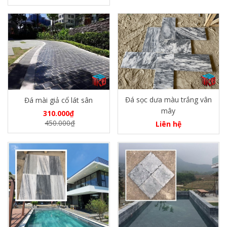
Đá sọc dưa màu trắng vân
Đá mài giả cổ lát sân
mây
310.000
₫
450.000
₫
Liên hệ