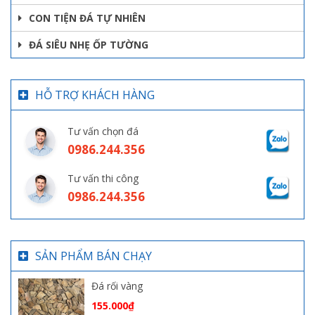
CON TIỆN ĐÁ TỰ NHIÊN
ĐÁ SIÊU NHẸ ỐP TƯỜNG
HỖ TRỢ KHÁCH HÀNG
Tư vấn chọn đá
0986.244.356
Tư vấn thi công
0986.244.356
SẢN PHẨM BÁN CHẠY
Đá rối vàng
155.000
₫