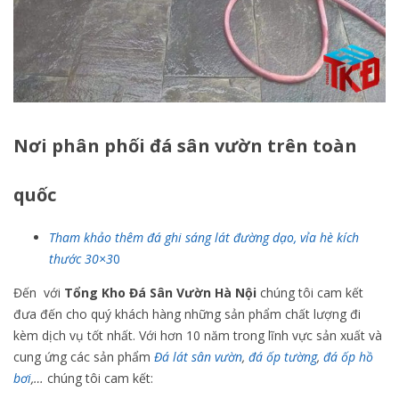
Nơi phân phối đá sân vườn trên toàn
quốc
T
ham khảo thêm đá ghi sáng lát đường dạo, vỉa hè kích
thước 30×3
0
Đến với
Tổng Kho Đá Sân Vườn Hà Nội
chúng tôi cam kết
đưa đến cho quý khách hàng những sản phẩm chất lượng đi
kèm dịch vụ tốt nhất. Với hơn 10 năm trong lĩnh vực sản xuất và
cung ứng các sản phẩm
Đá lát sân vườn
,
đá ốp tường
,
đá ốp hồ
bơi
,…
chúng tôi cam kết: