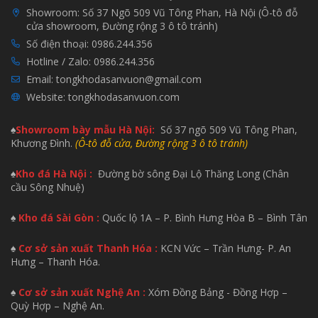
Showroom:
Số 37 Ngõ 509 Vũ Tông Phan, Hà Nội (Ô-tô đỗ
cửa showroom, Đường rộng 3 ô tô tránh)
Số điện thoại:
0986.244.356
Hotline / Zalo:
0986.244.356
Email:
tongkhodasanvuon@gmail.com
Website:
tongkhodasanvuon.com
♠
Showroom bày mẫu H
à Nội:
Số 37 ngõ 509 Vũ Tông Phan,
Khương Đình.
(Ô-tô đỗ cửa, Đường rộng 3 ô tô tránh)
♠
Kho đá Hà Nội :
Đường bờ sông Đại Lộ Thăng Long (Chân
cầu Sông Nhuệ)
♠
Kho đá Sài Gòn :
Quốc lộ 1A – P. Bình Hưng Hòa B – Bình Tân
♠
Cơ sở sản xuất Thanh Hóa :
KCN Vức – Trần Hưng- P. An
Hưng – Thanh Hóa.
♠
Cơ sở sản xuất Nghệ An :
Xóm Đồng Bảng - Đồng Hợp –
Quỳ Hợp – Nghệ An.