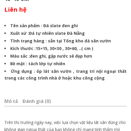
Liên hệ
Tên sản phẩm : Đá slate đen ghi
Xuất xứ :Đá tự nhiên slate Đà Nẵng
Tỉnh trạng hàng : sẵn tại Tổng kho đá sân vườn
Kích thước :15×15, 30×30 , 30×60, ..( cm )
Màu sắc :đen ghi, gặp nước sẽ đẹp hơn
Bề mặt : tách lớp tự nhiên
Ứng dụng : ốp lát sân vườn , trang trí nội ngoại thất
trong các công trình nhà ở hoặc khu công cộng
Mô tả
Đánh giá (0)
Trên thị trường ngày nay, việc lựa chọn vật liệu lát sân đúng cho
không gian ngoại thất của bạn không chỉ mang tính thẩm mỹ