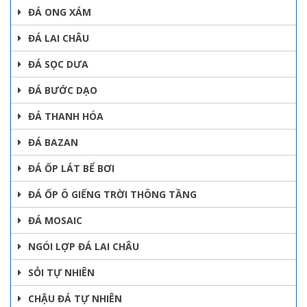
ĐÁ ONG XÁM
ĐÁ LAI CHÂU
ĐÁ SỌC DƯA
ĐÁ BƯỚC DẠO
ĐÁ THANH HÓA
ĐÁ BAZAN
ĐÁ ỐP LÁT BỂ BƠI
ĐÁ ỐP Ô GIẾNG TRỜI THÔNG TẦNG
ĐÁ MOSAIC
NGÓI LỢP ĐÁ LAI CHÂU
SỎI TỰ NHIÊN
CHẬU ĐÁ TỰ NHIÊN