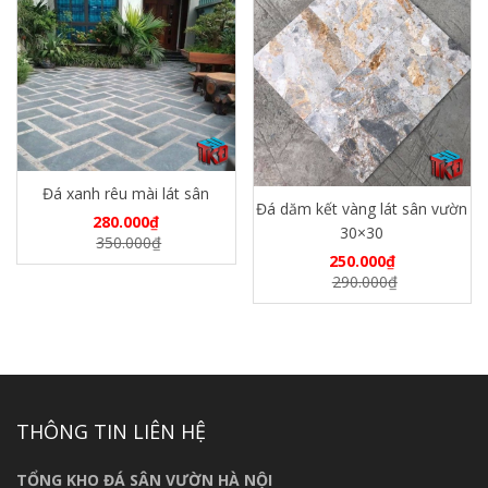
Đá xanh rêu mài lát sân
Đá dăm kết vàng lát sân vườn
280.000
₫
30×30
350.000
₫
250.000
₫
290.000
₫
THÔNG TIN LIÊN HỆ
TỔNG KHO ĐÁ SÂN VƯỜN HÀ NỘI