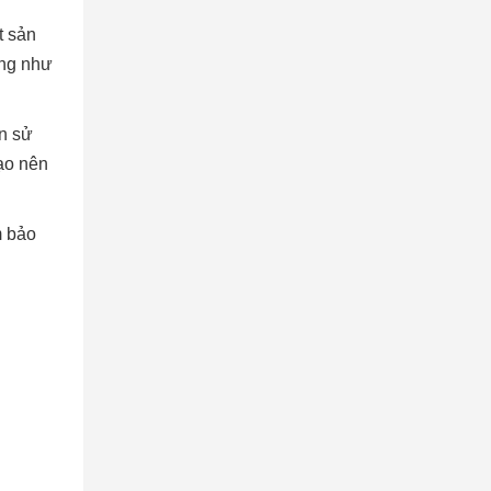
t sản
ũng như
ên sử
tạo nên
m bảo