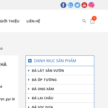
GIỚI THIỆU
LIÊN HỆ
hà
DANH MỤC SẢN PHẨM
NHÀ
ĐÁ LÁT SÂN VƯỜN
ĐÁ ỐP TƯỜNG
hà
ĐÁ ONG XÁM
ĐÁ LAI CHÂU
ợc gọi là
ĐÁ SỌC DƯA