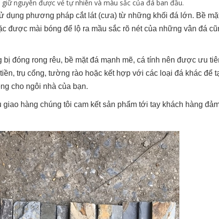
 giữ nguyên được vẻ tự nhiên và màu sắc của đá ban đầu.
dụng phương pháp cắt lát (cưa) từ những khối đá lớn. Bề mặ
ặc được mài bóng để lộ ra mầu sắc rõ nét của những vân đá c
g bị đóng rong rêu, bề mặt đá mạnh mẽ, cá tính nên được ưu ti
ền, trụ cổng, tường rào hoặc kết hợp với các loại đá khác để 
êng cho ngôi nhà của bạn.
 giao hàng chúng tôi cam kết sản phẩm tới tay khách hàng đả