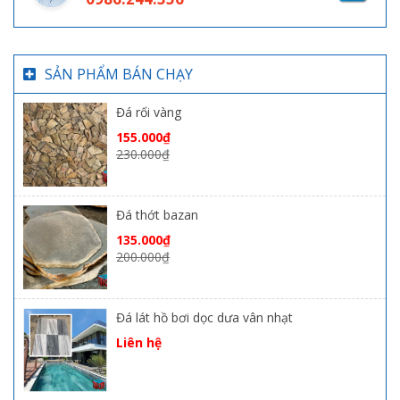
SẢN PHẨM BÁN CHẠY
Đá rối vàng
155.000
₫
230.000
₫
Đá thớt bazan
135.000
₫
200.000
₫
Đá lát hồ bơi dọc dưa vân nhạt
Liên hệ