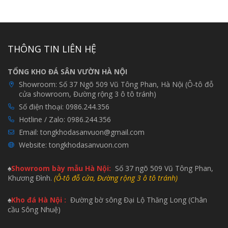
THÔNG TIN LIÊN HỆ
TỔNG KHO ĐÁ SÂN VƯỜN HÀ NỘI
Showroom:
Số 37 Ngõ 509 Vũ Tông Phan, Hà Nội (Ô-tô đỗ
cửa showroom, Đường rộng 3 ô tô tránh)
Số điện thoại:
0986.244.356
Hotline / Zalo:
0986.244.356
Email:
tongkhodasanvuon@gmail.com
Website:
tongkhodasanvuon.com
♠
Showroom bày mẫu H
à Nội:
Số 37 ngõ 509 Vũ Tông Phan,
Khương Đình.
(Ô-tô đỗ cửa, Đường rộng 3 ô tô tránh)
♠
Kho đá Hà Nội :
Đường bờ sông Đại Lộ Thăng Long (Chân
cầu Sông Nhuệ)