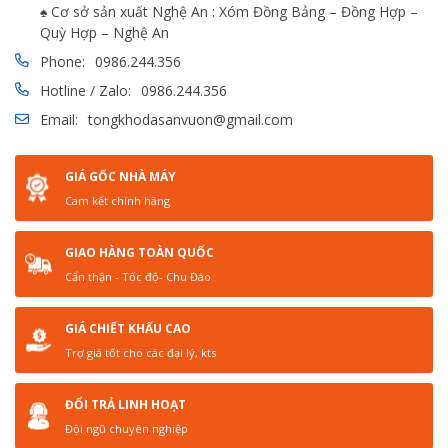
♠ Cơ sở sản xuất Nghệ An : Xóm Đồng Bảng – Đồng Hợp –
Quỳ Hợp – Nghệ An
Phone:
0986.244.356
Hotline / Zalo:
0986.244.356
Email:
tongkhodasanvuon@gmail.com
GIÁ GỐC NHÀ MÁY
Cam kết chính hãng
GIAO HÀNG TOÀN QUỐC
Cẩn thận - Tốc độ- Chu Đáo
GIÁ CHIẾT KHẤU CAO
Trợ giá tốt cho các đại lý, kts
ĐỔI TRẢ LINH HOẠT
Đội ngũ chuyên nghiệp