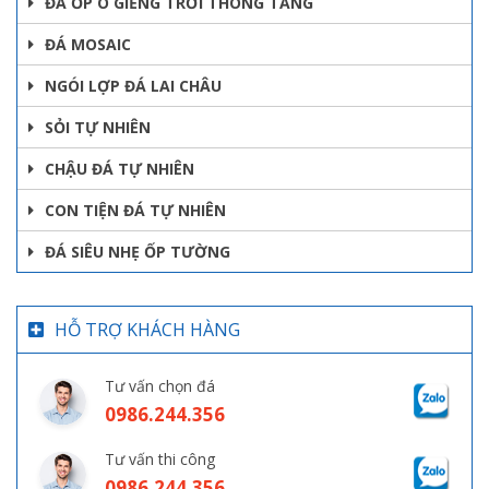
ĐÁ ỐP Ô GIẾNG TRỜI THÔNG TẦNG
ĐÁ MOSAIC
NGÓI LỢP ĐÁ LAI CHÂU
SỎI TỰ NHIÊN
CHẬU ĐÁ TỰ NHIÊN
CON TIỆN ĐÁ TỰ NHIÊN
ĐÁ SIÊU NHẸ ỐP TƯỜNG
HỖ TRỢ KHÁCH HÀNG
Tư vấn chọn đá
0986.244.356
Tư vấn thi công
0986.244.356