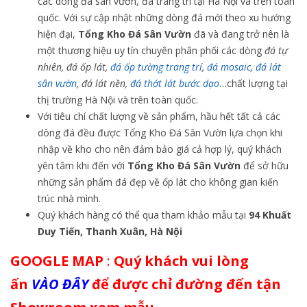
các dòng đá sân vườn, đá trang trí tại Hà Nội và trên toàn
quốc. Với sự cập nhật những dòng đá mới theo xu hướng
hiện đại,
Tổng Kho Đá Sân Vườn
đã và đang trở nên là
một thương hiệu uy tín chuyên phân phối các dòng
đá tự
nhiên, đá ốp lát,
đá ốp tường trang trí
,
đá mosaic
,
đá lát
sân vườn
, đá lát nền,
đá thớt lát bước dạo
…chất lượng tại
thị trường Hà Nội và trên toàn quốc.
Với tiêu chí chất lượng về sản phẩm, hầu hết tất cả các
dòng đá đều được Tổng Kho Đá Sân Vườn lựa chọn khi
nhập về kho cho nên đảm bảo giá cả hợp lý, quý khách
yên tâm khi đến với
Tổng Kho Đá Sân Vườn
để sở hữu
những sản phẩm đá đẹp về ốp lát cho không gian kiến
trúc nhà mình.
Quý khách hàng có thể qua tham khảo mẫu tại
94 Khuất
Duy Tiến, Thanh Xuân, Hà Nội
GOOGLE MAP
:
Quý khách vui lòng
ấn
VÀO ĐÂY
để được chỉ đường đến tận