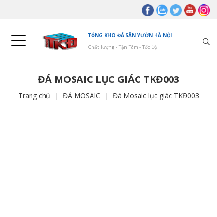
TỔNG KHO ĐÁ SÂN VƯỜN HÀ NỘI
Chất lượng - Tận Tâm - Tốc Độ
ĐÁ MOSAIC LỤC GIÁC TKĐ003
Trang chủ
|
ĐÁ MOSAIC
|
Đá Mosaic lục giác TKĐ003