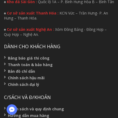
♠
Kho đá Sài Gòn :
Quốc lộ 1A – P. Bình Hưng Hòa B – Bình Tân
♠
Cơ sở sản xuất Thanh Hóa :
KCN Vức – Trần Hưng- P. An
Hưng – Thanh Hóa.
♠
Cơ sở sản xuất Nghệ An :
Xóm Đồng Bảng - Đồng Hợp –
Quỳ Hợp – Nghệ An.
DÀNH CHO KHÁCH HÀNG
Bảng báo giá thi công
Thanh toán & bảo hàng
Bản đồ chỉ dẫn
Chính sách hậu mãi
Chính sách đại lý
C/SÁCH VÀ Đ/KHOẢN
Chính sách và quy định chung
Hướng dẫn mua hàng