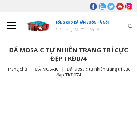
TỔNG KHO ĐÁ SÂN VƯỜN HÀ NỘI
Chất lượng - Tận Tâm - Tốc Độ
ĐÁ MOSAIC TỰ NHIÊN TRANG TRÍ CỰC
ĐẸP TKĐ074
Trang chủ
|
ĐÁ MOSAIC
|
Đá Mosaic tự nhiên trang trí cực
đẹp TKĐ074