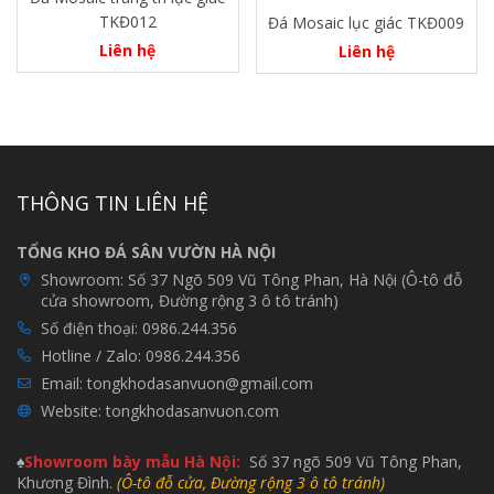
TKĐ012
Đá Mosaic lục giác TKĐ009
Liên hệ
Liên hệ
THÔNG TIN LIÊN HỆ
TỔNG KHO ĐÁ SÂN VƯỜN HÀ NỘI
Showroom:
Số 37 Ngõ 509 Vũ Tông Phan, Hà Nội (Ô-tô đỗ
cửa showroom, Đường rộng 3 ô tô tránh)
Số điện thoại:
0986.244.356
Hotline / Zalo:
0986.244.356
Email:
tongkhodasanvuon@gmail.com
Website:
tongkhodasanvuon.com
♠
Showroom bày mẫu H
à Nội:
Số 37 ngõ 509 Vũ Tông Phan,
Khương Đình.
(Ô-tô đỗ cửa, Đường rộng 3 ô tô tránh)