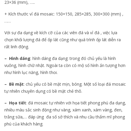
23×36 (mm), …..
+ Kích thước vỉ đá mosaic: 150×150, 285×285, 300×300 (mm) ,
……
Với sự đa dạng về kích cỡ của các viên đá và vỉ đá , việc lựa
chọn khối lượng đá để ốp lát cũng như quá trình ốp lát diễn ra
rất linh động.
– Hình dáng
: hình dáng đa dạng: trong đó chủ yếu là hình
vuông, hình chữ nhật. Ngoài ta còn có mộ số hình ấn tượng hơn
như hình lục năng, hình thoi.
– Bề mặt
: chủ yếu có bề mặt mịn, bóng. Một số loại đá mosaic
tự nhiên chuyên dụng có bề mặt chẻ thô.
– Họa tiết
: đá mosaic tự nhiên với họa tiết phong phú đa dạng,
nhiều màu sắc sinh động như vàng, xám xanh, xám vàng, đen,
trắng sữa,… đáp ứng đa số sở thích và nhu cầu thẩm mĩ phong
phú của khách hàng.