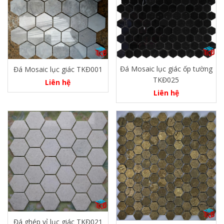
Đá Mosaic lục giác ốp tường
Đá Mosaic lục giác TKĐ001
TKĐ025
Liên hệ
Liên hệ
Đá ghép vỉ lục giác TKĐ021