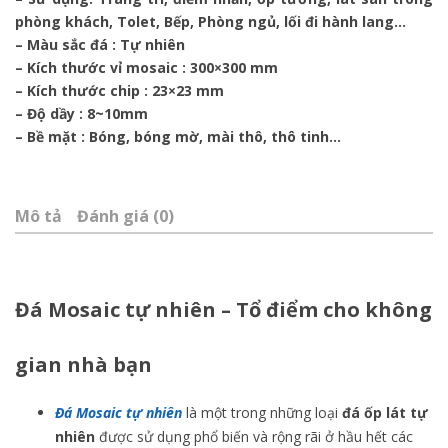
phòng khách, Tolet, Bếp, Phòng ngủ, lối đi hành lang…
– Màu sắc đá : Tự nhiên
– Kích thước vỉ mosaic : 300×300 mm
– Kích thước chip : 23×23 mm
– Độ dầy : 8~10mm
– Bề mặt : Bóng, bóng mờ, mài thô, thô tinh…
Mô tả
Đánh giá (0)
Đá Mosaic tự nhiên – Tổ điểm cho không
gian nhà bạn
Đá Mosaic tự nhiên
là một trong những loại
đá ốp lát tự
nhiên
được sử dụng phổ biến và rộng rãi ở hầu hết các