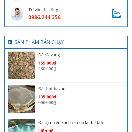
Tư vấn thi công
0986.244.356
SẢN PHẨM BÁN CHẠY
Đá rối vàng
155.000
₫
230.000
₫
Đá thớt bazan
135.000
₫
200.000
₫
Đá tự nhiên xanh rêu ốp lát bể bơi
Liên hệ