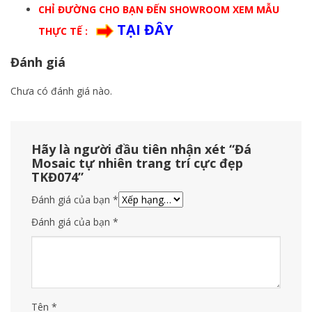
CHỈ ĐƯỜNG CHO BẠN ĐẾN SHOWROOM XEM MẪU
TẠI ĐÂY
THỰC TẾ :
Đánh giá
Chưa có đánh giá nào.
Hãy là người đầu tiên nhận xét “Đá
Mosaic tự nhiên trang trí cực đẹp
TKĐ074”
Đánh giá của bạn
*
Đánh giá của bạn
*
Tên
*