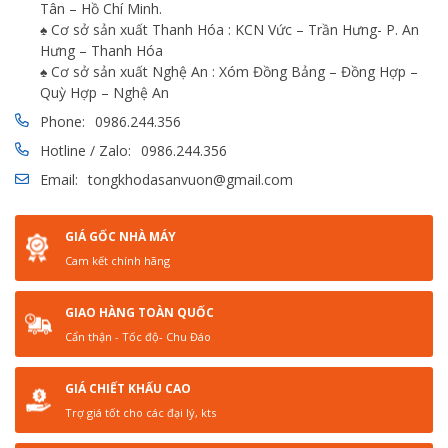
Tân – Hồ Chí Minh.
♠ Cơ sở sản xuất Thanh Hóa : KCN Vức – Trần Hưng- P. An
Hưng – Thanh Hóa
♠ Cơ sở sản xuất Nghệ An : Xóm Đồng Bảng – Đồng Hợp –
Quỳ Hợp – Nghệ An
Phone:
0986.244.356
Hotline / Zalo:
0986.244.356
Email:
tongkhodasanvuon@gmail.com
GIÁ GỐC NHÀ MÁY
Cam kết chính hãng
GIAO HÀNG TOÀN QUỐC
Cẩn thận - Tốc độ- Chu Đáo
GIÁ CHIẾT KHẤU CAO
Trợ giá tốt cho các đại lý, kts