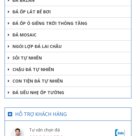
ĐÁ BAZAN
ĐÁ ỐP LÁT BỂ BƠI
ĐÁ ỐP Ô GIẾNG TRỜI THÔNG TẦNG
ĐÁ MOSAIC
NGÓI LỢP ĐÁ LAI CHÂU
SỎI TỰ NHIÊN
CHẬU ĐÁ TỰ NHIÊN
CON TIỆN ĐÁ TỰ NHIÊN
ĐÁ SIÊU NHẸ ỐP TƯỜNG
HỖ TRỢ KHÁCH HÀNG
Tư vấn chọn đá