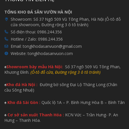
TỔNG KHO ĐÁ SÂN VƯỜN HÀ NỘI
Showroom:
Số 37 Ngõ 509 Vũ Tông Phan, Hà Nội (Ô-tô đỗ
cửa showroom, Đường rộng 3 ô tô tránh)
Số điện thoại:
0986.244.356
Hotline / Zalo:
0986.244.356
Email:
tongkhodasanvuon@gmail.com
Website:
tongkhodasanvuon.com
♠
Showroom bày mẫu H
à Nội:
Số 37 ngõ 509 Vũ Tông Phan,
Khương Đình.
(Ô-tô đỗ cửa, Đường rộng 3 ô tô tránh)
♠
Kho đá Hà Nội :
Đường bờ sông Đại Lộ Thăng Long (Chân
cầu Sông Nhuệ)
♠
Kho đá Sài Gòn :
Quốc lộ 1A – P. Bình Hưng Hòa B – Bình Tân
♠
Cơ sở sản xuất Thanh Hóa :
KCN Vức – Trần Hưng- P. An
Hưng – Thanh Hóa.