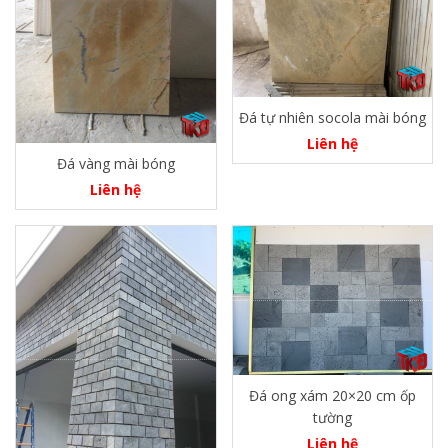
Đá tự nhiên socola mài bóng
Liên hệ
Đá vàng mài bóng
Liên hệ
Đá ong xám 20×20 cm ốp
tường
Liên hệ