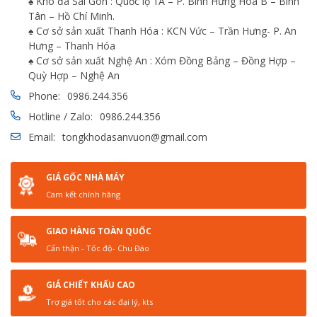
♠ Kho đá Sài Gòn : Quốc lộ 1A – P. Bình Hưng Hòa B – Bình
Tân – Hồ Chí Minh.
♠ Cơ sở sản xuất Thanh Hóa : KCN Vức – Trần Hưng- P. An
Hưng – Thanh Hóa
♠ Cơ sở sản xuất Nghệ An : Xóm Đồng Bảng – Đồng Hợp –
Quỳ Hợp – Nghệ An
Phone:
0986.244.356
Hotline / Zalo:
0986.244.356
Email:
tongkhodasanvuon@gmail.com
GIÁ GỐC NHÀ MÁY
Cam kết chính hãng
GIAO HÀNG TOÀN QUỐC
Cẩn thận - Tốc độ- Chu Đáo
GIÁ CHIẾT KHẤU CAO
Trợ giá tốt cho các đại lý, kts