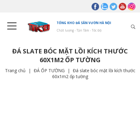
TỔNG KHO ĐÁ SÂN VƯỜN HÀ NỘI
Chất lượng - Tận Tâm - Tốc Độ
ĐÁ SLATE BÓC MẶT LỒI KÍCH THƯỚC
60X1M2 ỐP TƯỜNG
Trang chủ
|
ĐÁ ỐP TƯỜNG
|
Đá slate bóc mặt lồi kích thước
60x1m2 ốp tường