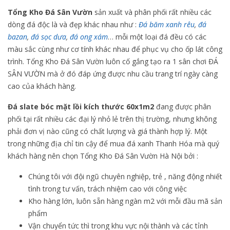
Tổng Kho Đá Sân Vườn
sản xuất và phân phối rất nhiều các
dòng đá độc là và đẹp khác nhau như :
Đá băm xanh rêu
,
đá
bazan
,
đá sọc dưa
,
đá ong xám
… mỗi một loại đá đều có các
màu sắc cùng như cơ tính khác nhau để phục vụ cho ốp lát công
trình. Tổng Kho Đá Sân Vườn luôn cố gắng tạo ra 1 sân chơi ĐÁ
SÂN VƯỜN mà ở đó đáp ứng được nhu cầu trang trí ngày càng
cao của khách hàng.
Đá slate bóc mặt lồi kích thước 60x1m2
đang được phân
phối tại rất nhiều các đại lý nhỏ lẻ trên thị trường, nhưng không
phải đơn vị nào cũng có chất lượng và giá thành hợp lý. Một
trong những địa chỉ tin cậy để mua đá xanh Thanh Hóa mà quý
khách hàng nên chọn Tổng Kho Đá Sân Vườn Hà Nội bởi :
Chúng tôi với đội ngũ chuyên nghiệp, trẻ , năng động nhiết
tình trong tư vấn, trách nhiệm cao với công việc
Kho hàng lớn, luôn sẵn hàng ngàn m2 với mỗi đầu mã sản
phẩm
Vận chuyển tức thì trong khu vực nội thành và các tỉnh