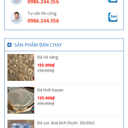
0986.244.356
Tư vấn thi công
0986.244.356
SẢN PHẨM BÁN CHẠY
Đá rối vàng
155.000
₫
230.000
₫
Đá thớt bazan
135.000
₫
200.000
₫
Đá sọc dưa kích thước 30x30x2