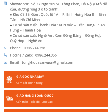
Showroom:
Số 37 Ngõ 509 Vũ Tông Phan, Hà Nội (Ô-tô đỗ
cửa, đường rộng 3 ô tô tránh).
♠ Kho đá Sài Gòn : Quốc lộ 1A – P. Bình Hưng Hòa B – Bình
Tân – Hồ Chí Minh.
♠ Cơ sở sản xuất Thanh Hóa : KCN Vức – Trần Hưng- P. An
Hưng – Thanh Hóa
♠ Cơ sở sản xuất Nghệ An : Xóm Đồng Bảng – Đồng Hợp –
Quỳ Hợp – Nghệ An
Phone:
0986.244.356
Hotline / Zalo:
0986.244.356
Email:
tongkhodasanvuon@gmail.com
GIÁ GỐC NHÀ MÁY
Cam kết chính hãng
GIAO HÀNG TOÀN QUỐC
Cẩn thận - Tốc độ- Chu Đáo