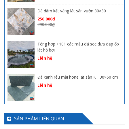
Đá dăm kết vàng lát sân vườn 30×30
250.000
₫
290.000
₫
Tổng hợp +101 các mẫu đá sọc dưa đẹp ốp
lát hồ bơi
Liên hệ
Đá xanh rêu mài hone lát sân KT 30×60 cm
Liên hệ
SẢN PHẨM LIÊN QUAN