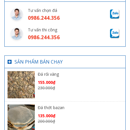
Tư vấn chọn đá
0986.244.356
Tư vấn thi công
0986.244.356
SẢN PHẨM BÁN CHẠY
Đá rối vàng
155.000
₫
230.000
₫
Đá thớt bazan
135.000
₫
200.000
₫