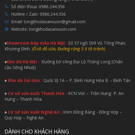
Số điện thoại:
0986.244.356
Hotline / Zalo:
0986.244.356
Email:
tongkhodasanvuon@gmail.com
Website:
tongkhodasanvuon.com
♠
Showroom bày mẫu H
à Nội:
Số 37 ngõ 509 Vũ Tông Phan,
Khương Đình.
(Ô-tô đỗ cửa, Đường rộng 3 ô tô tránh)
♠
Kho đá Hà Nội :
Đường bờ sông Đại Lộ Thăng Long (Chân
cầu Sông Nhuệ)
♠
Kho đá Sài Gòn :
Quốc lộ 1A – P. Bình Hưng Hòa B – Bình Tân
♠
Cơ sở sản xuất Thanh Hóa :
KCN Vức – Trần Hưng- P. An
Hưng – Thanh Hóa.
♠
Cơ sở sản xuất Nghệ An :
Xóm Đồng Bảng - Đồng Hợp –
Quỳ Hợp – Nghệ An.
DÀNH CHO KHÁCH HÀNG