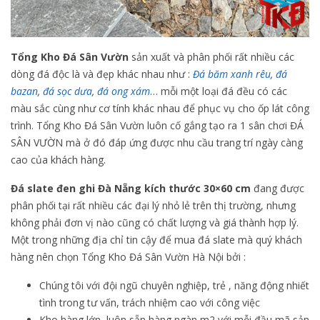
Tổng Kho Đá Sân Vườn
sản xuất và phân phối rất nhiều các
dòng đá độc là và đẹp khác nhau như :
Đá băm xanh rêu
,
đá
bazan
,
đá sọc dưa
,
đá ong xám
… mỗi một loại đá đều có các
màu sắc cùng như cơ tính khác nhau để phục vụ cho ốp lát công
trình. Tổng Kho Đá Sân Vườn luôn cố gắng tạo ra 1 sân chơi ĐÁ
SÂN VƯỜN mà ở đó đáp ứng được nhu cầu trang trí ngày càng
cao của khách hàng.
Đá slate đen ghi Đà Nẵng kích thước 30×60 cm
đang được
phân phối tại rất nhiều các đại lý nhỏ lẻ trên thị trường, nhưng
không phải đơn vị nào cũng có chất lượng và giá thành hợp lý.
Một trong những địa chỉ tin cậy để mua đá slate mà quý khách
hàng nên chọn Tổng Kho Đá Sân Vườn Hà Nội bởi :
Chúng tôi với đội ngũ chuyên nghiệp, trẻ , năng động nhiết
tình trong tư vấn, trách nhiệm cao với công việc
Kho hàng lớn, luôn sẵn hàng ngàn m2 với mỗi đầu mã sản