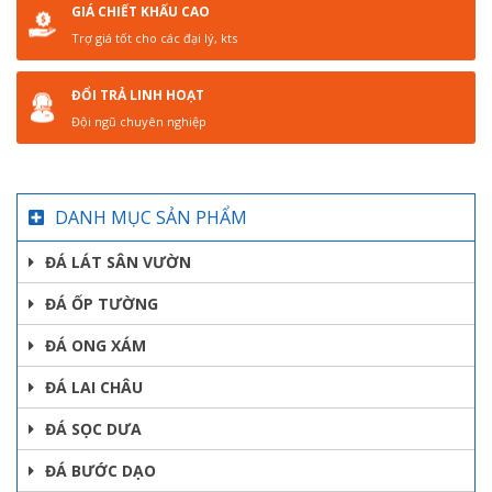
GIÁ CHIẾT KHẤU CAO
Trợ giá tốt cho các đại lý, kts
ĐỔI TRẢ LINH HOẠT
Đội ngũ chuyên nghiệp
DANH MỤC SẢN PHẨM
ĐÁ LÁT SÂN VƯỜN
ĐÁ ỐP TƯỜNG
ĐÁ ONG XÁM
ĐÁ LAI CHÂU
ĐÁ SỌC DƯA
ĐÁ BƯỚC DẠO