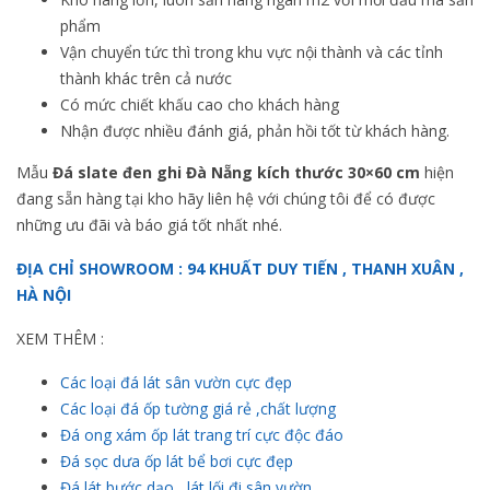
phẩm
Vận chuyển tức thì trong khu vực nội thành và các tỉnh
thành khác trên cả nước
Có mức chiết khấu cao cho khách hàng
Nhận được nhiều đánh giá, phản hồi tốt từ khách hàng.
Mẫu
Đá slate đen ghi Đà Nẵng kích thước 30×60 cm
hiện
đang sẵn hàng tại kho hãy liên hệ với chúng tôi để có được
những ưu đãi và báo giá tốt nhất nhé.
ĐỊA CHỈ SHOWROOM : 94 KHUẤT DUY TIẾN , THANH XUÂN ,
HÀ NỘI
XEM THÊM :
Các loại đá lát sân vườn cực đẹp
Các loại đá ốp tường giá rẻ ,chất lượng
Đá ong xám ốp lát trang trí cực độc đáo
Đá sọc dưa ốp lát bể bơi cực đẹp
Đá lát bước dạo , lát lối đi sân vườn