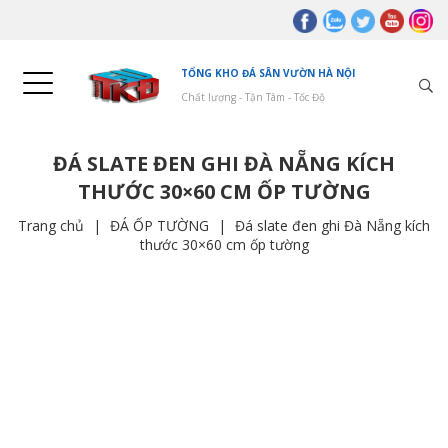
TỔNG KHO ĐÁ SÂN VƯỜN HÀ NỘI
Chất lượng - Tận Tâm - Tốc Độ
ĐÁ SLATE ĐEN GHI ĐÀ NẴNG KÍCH
THƯỚC 30×60 CM ỐP TƯỜNG
Trang chủ
|
ĐÁ ỐP TƯỜNG
|
Đá slate đen ghi Đà Nẵng kích
thước 30×60 cm ốp tường