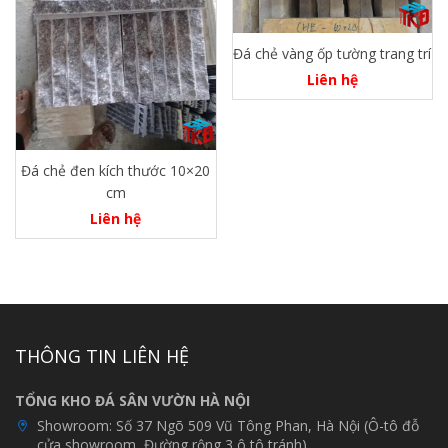
Đá chẻ vàng ốp tường trang trí
Liên hệ
Đá chẻ đen kích thước 10×20
cm
Liên hệ
THÔNG TIN LIÊN HỆ
TỔNG KHO ĐÁ SÂN VƯỜN HÀ NỘI
Showroom:
Số 37 Ngõ 509 Vũ Tông Phan, Hà Nội (Ô-tô đỗ
cửa showroom, Đường rộng 3 ô tô tránh)