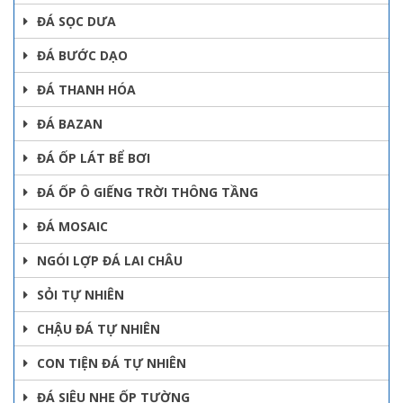
ĐÁ SỌC DƯA
ĐÁ BƯỚC DẠO
ĐÁ THANH HÓA
ĐÁ BAZAN
ĐÁ ỐP LÁT BỂ BƠI
ĐÁ ỐP Ô GIẾNG TRỜI THÔNG TẦNG
ĐÁ MOSAIC
NGÓI LỢP ĐÁ LAI CHÂU
SỎI TỰ NHIÊN
CHẬU ĐÁ TỰ NHIÊN
CON TIỆN ĐÁ TỰ NHIÊN
ĐÁ SIÊU NHẸ ỐP TƯỜNG