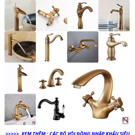
>>>>> XEM THÊM : CÁC BỘ VÒI ĐỒNG NHẬP KHẨU SIÊU