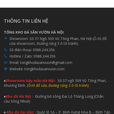
THÔNG TIN LIÊN HỆ
TỔNG KHO ĐÁ SÂN VƯỜN HÀ NỘI
Showroom:
Số 37 Ngõ 509 Vũ Tông Phan, Hà Nội (Ô-tô đỗ
cửa showroom, Đường rộng 3 ô tô tránh)
Số điện thoại:
0986.244.356
Hotline / Zalo:
0986.244.356
Email:
tongkhodasanvuon@gmail.com
Website:
tongkhodasanvuon.com
♠
Showroom bày mẫu H
à Nội:
Số 37 ngõ 509 Vũ Tông Phan,
Khương Đình.
(Ô-tô đỗ cửa, Đường rộng 3 ô tô tránh)
♠
Kho đá Hà Nội :
Đường bờ sông Đại Lộ Thăng Long (Chân
cầu Sông Nhuệ)
♠
Kho đá Sài Gòn :
Quốc lộ 1A – P. Bình Hưng Hòa B – Bình Tân