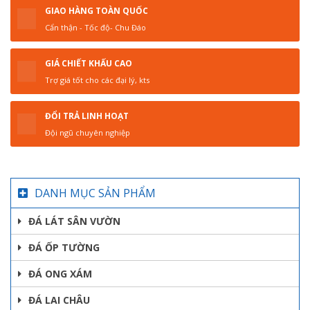
GIAO HÀNG TOÀN QUỐC
Cẩn thận - Tốc độ- Chu Đáo
GIÁ CHIẾT KHẤU CAO
Trợ giá tốt cho các đại lý, kts
ĐỔI TRẢ LINH HOẠT
Đội ngũ chuyên nghiệp
DANH MỤC SẢN PHẨM
ĐÁ LÁT SÂN VƯỜN
ĐÁ ỐP TƯỜNG
ĐÁ ONG XÁM
ĐÁ LAI CHÂU