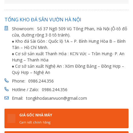
TỔNG KHO ĐÁ SÂN VƯỜN HÀ NỘI
Showroom:
Số 37 Ngõ 509 Vũ Tông Phan, Hà Nội (Ô-tô đỗ
cửa, đường rộng 3 ô tô tránh).
♠ Kho đá Sài Gòn : Quốc lộ 1A – P. Bình Hưng Hòa B – Bình
Tân – Hồ Chí Minh.
♠ Cơ sở sản xuất Thanh Hóa : KCN Vức – Trần Hưng- P. An
Hưng – Thanh Hóa
♠ Cơ sở sản xuất Nghệ An : Xóm Đồng Bảng – Đồng Hợp –
Quỳ Hợp – Nghệ An
Phone:
0986.244.356
Hotline / Zalo:
0986.244.356
Email:
tongkhodasanvuon@gmail.com
GIÁ GỐC NHÀ MÁY
Cam kết chính hãng