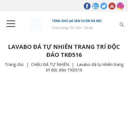
TỔNG KHO ĐÁ SÂN VƯỜN HÀ NỘI
Chất lượng - Tận Tâm - Tốc Độ
LAVABO ĐÁ TỰ NHIÊN TRANG TRÍ ĐỘC
ĐÁO TKĐ516
Trang chủ
|
CHẬU ĐÁ TỰ NHIÊN
|
Lavabo đá tự nhiên trang
trí độc đáo TKĐ516