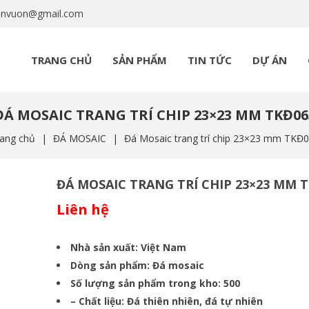
anvuon@gmail.com
TRANG CHỦ
SẢN PHẨM
TIN TỨC
DỰ ÁN
ĐÁ MOSAIC TRANG TRÍ CHIP 23×23 MM TKĐ06
ang chủ
|
ĐÁ MOSAIC
|
Đá Mosaic trang trí chip 23×23 mm TKĐ
ĐÁ MOSAIC TRANG TRÍ CHIP 23×23 MM 
Liên hệ
Nhà sản xuất: Việt Nam
Dòng sản phẩm: Đá mosaic
Số lượng sản phẩm trong kho: 500
– Chất liệu: Đá thiên nhiên, đá tự nhiên