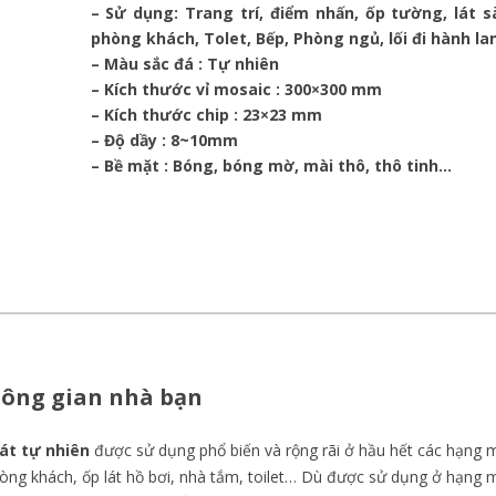
– Sử dụng: Trang trí, điểm nhấn, ốp tường, lát s
phòng khách, Tolet, Bếp, Phòng ngủ, lối đi hành l
– Màu sắc đá : Tự nhiên
– Kích thước vỉ mosaic : 300×300 mm
– Kích thước chip : 23×23 mm
– Độ dầy : 8~10mm
– Bề mặt : Bóng, bóng mờ, mài thô, thô tinh…
hông gian nhà bạn
lát tự nhiên
được sử dụng phổ biến và rộng rãi ở hầu hết các hạng 
 phòng khách, ốp lát hồ bơi, nhà tắm, toilet… Dù được sử dụng ở hạng