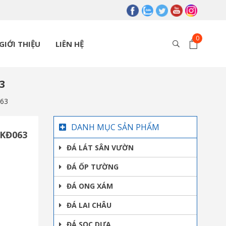
GIỚI THIỆU
LIÊN HỆ
3
063
DANH MỤC SẢN PHẨM
TKĐ063
ĐÁ LÁT SÂN VƯỜN
ĐÁ ỐP TƯỜNG
ĐÁ ONG XÁM
ĐÁ LAI CHÂU
ĐÁ SỌC DƯA