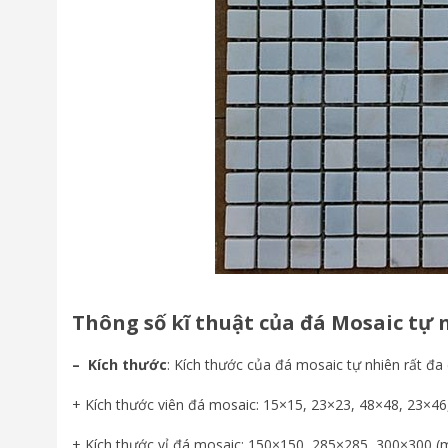
Thông số kĩ thuật của đá Mosaic tự
– Kích thước
: Kích thước của đá mosaic tự nhiên rất đa
+ Kích thước viên đá mosaic: 15×15, 23×23, 48×48, 23×46
+ Kích thước vỉ đá mosaic: 150×150, 285×285, 300×300 