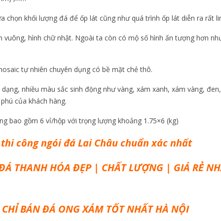
ựa chọn khối lượng đá để ốp lát cũng như quá trình ốp lát diễn ra rất l
hình vuông, hình chữ nhật. Ngoài ta còn có mộ số hình ấn tượng hơn như
mosaic tự nhiên chuyên dụng có bề mặt chẻ thô.
 dạng, nhiều màu sắc sinh động như vàng, xám xanh, xám vàng, đen,
 phú của khách hàng.
ng bao gồm 6 vỉ/hộp với trọng lượng khoảng 1.75×6 (kg)
thi công ngói đá Lai Châu chuẩn xác nhất
 ĐÁ THANH HÓA ĐẸP | CHẤT LƯỢNG | GIÁ RẺ NH
A CHỈ BÁN ĐÁ ONG XÁM TỐT NHẤT HÀ NỘI