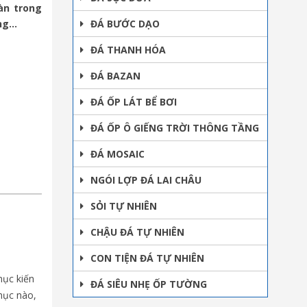
àn trong
ang…
ĐÁ BƯỚC DẠO
ĐÁ THANH HÓA
ĐÁ BAZAN
ĐÁ ỐP LÁT BỂ BƠI
ĐÁ ỐP Ô GIẾNG TRỜI THÔNG TẦNG
ĐÁ MOSAIC
NGÓI LỢP ĐÁ LAI CHÂU
SỎI TỰ NHIÊN
CHẬU ĐÁ TỰ NHIÊN
CON TIỆN ĐÁ TỰ NHIÊN
mục kiến
ĐÁ SIÊU NHẸ ỐP TƯỜNG
 mục nào,