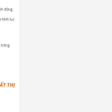
inh động.
 hình lục
 trắng
ẤT THỊ