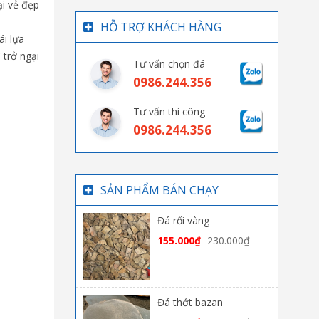
ại vẻ đẹp
HỖ TRỢ KHÁCH HÀNG
́i lựa
trở ngại
Tư vấn chọn đá
0986.244.356
Tư vấn thi công
0986.244.356
SẢN PHẨM BÁN CHẠY
Đá rối vàng
155.000
₫
230.000
₫
Đá thớt bazan