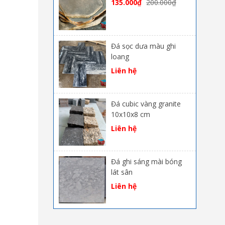
135.000
₫
200.000
₫
Đá sọc dưa màu ghi
loang
Liên hệ
Đá cubic vàng granite
10x10x8 cm
Liên hệ
Đá ghi sáng mài bóng
lát sân
Liên hệ