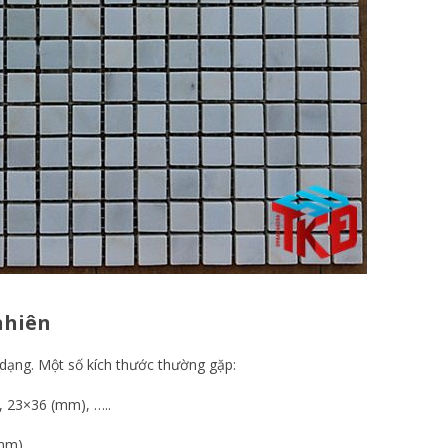
 nhiên
 dạng. Một số kích thước thường gặp:
, 23×36 (mm), …..
(mm) ,……