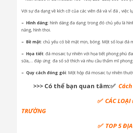
Với sự đa dạng về kích cỡ của các viên đá và vỉ đá , việc l
– Hình dáng
: hình dáng đa dạng: trong đó chủ yếu là 
năng, hình thoi.
– Bề mặt
: chủ yếu có bề mặt mịn, bóng. Một số loại đá 
– Họa tiết
: đá mosaic tự nhiên với họa tiết phong phú đa
sữa,… đáp ứng đa số sở thích và nhu cầu thẩm mĩ phong
– Quy cách đóng gói
: Một hộp đá mosaic tự nhiên thườ
>>> Có thể bạn quan tâm:✅
Cách 
✅
CÁC LOẠI
TRƯỜNG
✅ TOP 5 ĐỊ